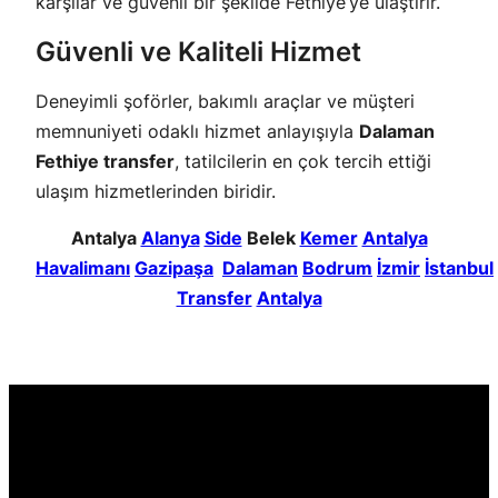
karşılar ve güvenli bir şekilde Fethiye’ye ulaştırır.
Güvenli ve Kaliteli Hizmet
Deneyimli şoförler, bakımlı araçlar ve müşteri
memnuniyeti odaklı hizmet anlayışıyla
Dalaman
Fethiye transfer
, tatilcilerin en çok tercih ettiği
ulaşım hizmetlerinden biridir.
Antalya
Alanya
Side
Belek
Kemer
Antalya
Havalimanı
Gazipaşa
Dalaman
Bodrum
İzmir
İstanbul
Transfer
Antalya