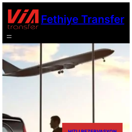
İçeriğe
geç
Fethiye Transfer
HIZLI REZERVASYON