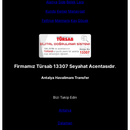
Alanya
Side
Belek
Lara
Kundu
Kemer
Manavgat
Fethiye
Marmaris
Kaş
Göcek
Firmamız Türsab 13307 Seyahat Acentasıdır
.
Antalya Havalimanı Transfer
Bizi Takip Edin
Antalya
Dalaman